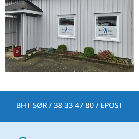
BHT SØR /
38 33 47 80
/
EPOST